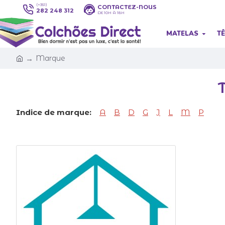
(+351)
CONTACTEZ-NOUS
282 248 312
DE 10H À 18H
MATELAS
TÊ
Marque
Indice de marque:
A
B
D
G
J
L
M
P